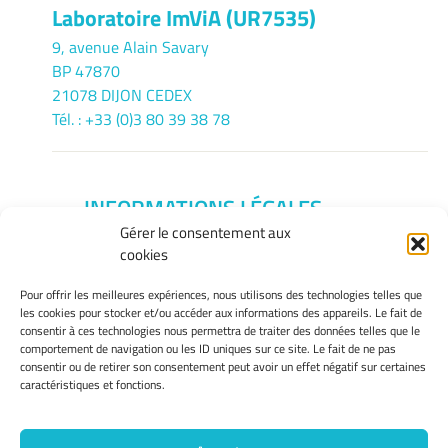
Laboratoire ImViA (UR7535)
9, avenue Alain Savary
BP 47870
21078 DIJON CEDEX
Tél. : +33 (0)3 80 39 38 78
INFORMATIONS LÉGALES
Gérer le consentement aux
Mentions légales
cookies
Gérer mes cookies
Politique de cookies
Pour offrir les meilleures expériences, nous utilisons des technologies telles que
Déclaration de confidentialité
les cookies pour stocker et/ou accéder aux informations des appareils. Le fait de
consentir à ces technologies nous permettra de traiter des données telles que le
Avertissement
comportement de navigation ou les ID uniques sur ce site. Le fait de ne pas
consentir ou de retirer son consentement peut avoir un effet négatif sur certaines
caractéristiques et fonctions.
INTRANET