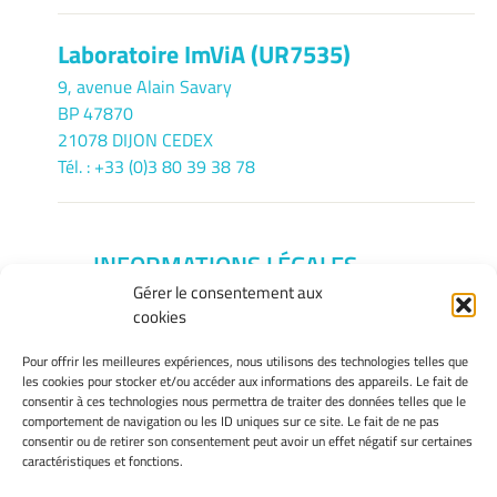
Laboratoire ImViA (UR7535)
9, avenue Alain Savary
BP 47870
21078 DIJON CEDEX
Tél. : +33 (0)3 80 39 38 78
INFORMATIONS LÉGALES
Gérer le consentement aux
Mentions légales
cookies
Gérer mes cookies
Politique de cookies
Pour offrir les meilleures expériences, nous utilisons des technologies telles que
Déclaration de confidentialité
les cookies pour stocker et/ou accéder aux informations des appareils. Le fait de
consentir à ces technologies nous permettra de traiter des données telles que le
Avertissement
comportement de navigation ou les ID uniques sur ce site. Le fait de ne pas
consentir ou de retirer son consentement peut avoir un effet négatif sur certaines
caractéristiques et fonctions.