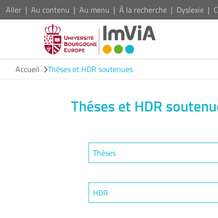
Aller
Au contenu
Au menu
À la recherche
Dyslexie
C
Accueil
Théses et HDR soutenues
Théses et HDR soutenu
Thèses
HDR