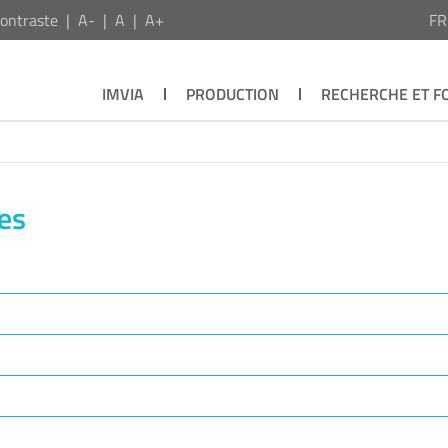
ontraste
A-
A
A+
F
IMVIA
PRODUCTION
RECHERCHE ET F
es