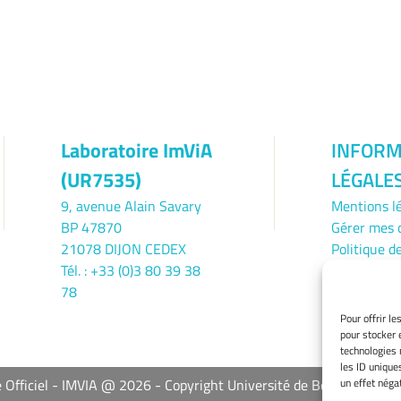
Laboratoire ImViA
INFORM
(UR7535)
LÉGALE
9, avenue Alain Savary
Mentions l
BP 47870
Gérer mes 
21078 DIJON CEDEX
Politique d
Tél. : +33 (0)3 80 39 38
Déclaration
78
confidentia
Avertissem
Pour offrir l
pour stocker 
technologies 
les ID unique
un effet négat
e Officiel - IMVIA @ 2026
Copyright Université de Bourgogne Eu