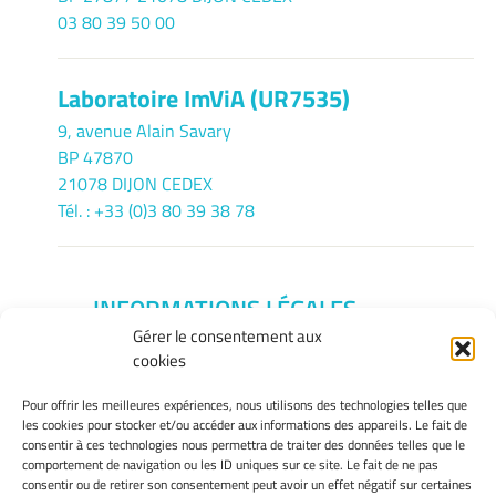
03 80 39 50 00
Laboratoire ImViA (UR7535)
9, avenue Alain Savary
BP 47870
21078 DIJON CEDEX
Tél. : +33 (0)3 80 39 38 78
INFORMATIONS LÉGALES
Gérer le consentement aux
Mentions légales
cookies
Gérer mes cookies
Politique de cookies
Pour offrir les meilleures expériences, nous utilisons des technologies telles que
Déclaration de confidentialité
les cookies pour stocker et/ou accéder aux informations des appareils. Le fait de
consentir à ces technologies nous permettra de traiter des données telles que le
Avertissement
comportement de navigation ou les ID uniques sur ce site. Le fait de ne pas
consentir ou de retirer son consentement peut avoir un effet négatif sur certaines