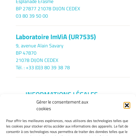
Esplanade Erasme
BP 27877 21078 DIJON CEDEX
03 80 39 50 00
Laboratoire ImViA (UR7535)
9, avenue Alain Savary
BP 47870
21078 DIJON CEDEX
Tél. : +33 (0)3 80 39 38 78
INFORMATIONS LÉGALES
Gérer le consentement aux
Mentions légales
cookies
Gérer mes cookies
Politique de cookies
Pour offrir les meilleures expériences, nous utilisons des technologies telles que
Déclaration de confidentialité
les cookies pour stocker et/ou accéder aux informations des appareils. Le fait de
consentir à ces technologies nous permettra de traiter des données telles que le
Avertissement