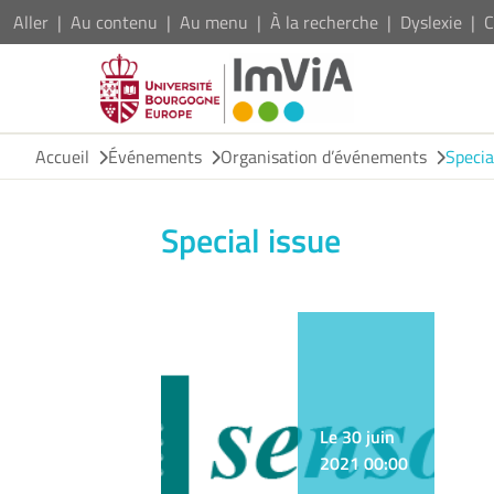
Aller
Au contenu
Au menu
À la recherche
Dyslexie
C
Accueil
Événements
Organisation d’événements
Specia
Special issue
Le 30 juin
2021 00:00