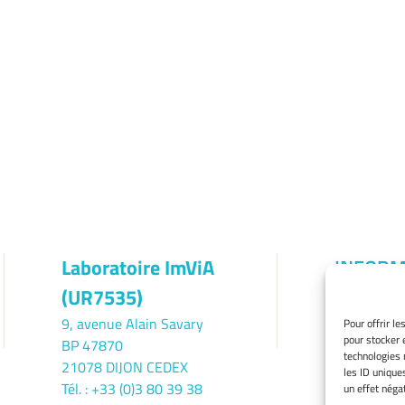
Laboratoire ImViA
INFORM
(UR7535)
LÉGALE
9, avenue Alain Savary
Mentions l
Pour offrir l
pour stocker 
BP 47870
Gérer mes 
technologies 
21078 DIJON CEDEX
Politique d
les ID unique
Tél. : +33 (0)3 80 39 38
Déclaration
un effet négat