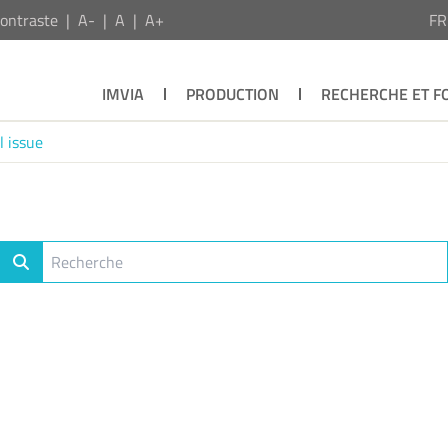
ontraste
A-
A
A+
F
IMVIA
PRODUCTION
RECHERCHE ET F
l issue