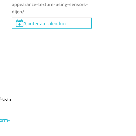
appearance-texture-using-sensors-
dijon/
Ajouter au calendrier
réseau
form-