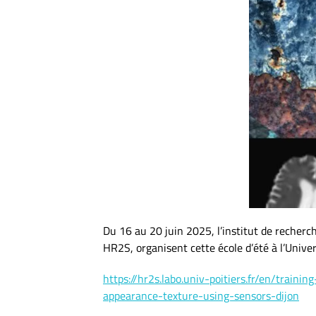
Du 16 au 20 juin 2025, l’institut de recherch
HR2S, organisent cette école d’été à l’Unive
https://hr2s.labo.univ-poitiers.fr/en/trai
appearance-texture-using-sensors-dijon