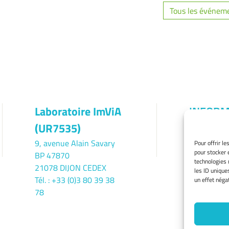
Tous les événem
Laboratoire ImViA
INFORM
(UR7535)
LÉGALE
9, avenue Alain Savary
Mentions l
Pour offrir l
pour stocker 
BP 47870
Gérer mes 
technologies 
21078 DIJON CEDEX
Politique d
les ID unique
Tél. : +33 (0)3 80 39 38
Déclaration
un effet négat
78
confidentia
Avertissem