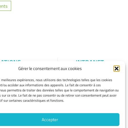
ents
ATIONS
INTRANET
Gérer le consentement aux cookies
S
égales
es meilleures expériences, nous utilisons des technologies telles que les cookies
et/ou accéder aux informations des appareils. Le fait de consentir à ces
cookies
nous permettra de traiter des données telles que le comportement de navigation ou
e cookies
s sur ce site. Le fait de ne pas consentir ou de retirer son consentement peut avoir
 de
if sur certaines caractéristiques et fonctions.
lité
ent
Accepter