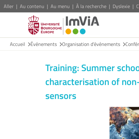
Aller
Au contenu
Au menu
À la recherche
Dyslexie
C
Accueil
Événements
Organisation d’événements
Confé
Training: Summer scho
characterisation of non
sensors