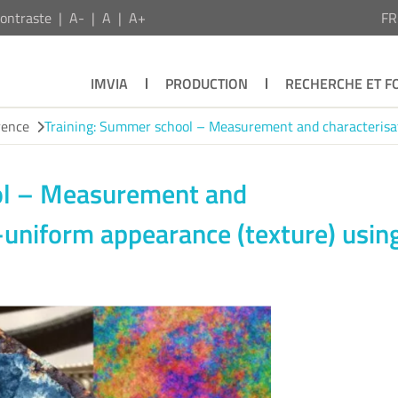
ontraste
A-
A
A+
F
IMVIA
PRODUCTION
RECHERCHE ET F
rence
Training: Summer school – Measurement and characterisat
ol – Measurement and
-uniform appearance (texture) usin