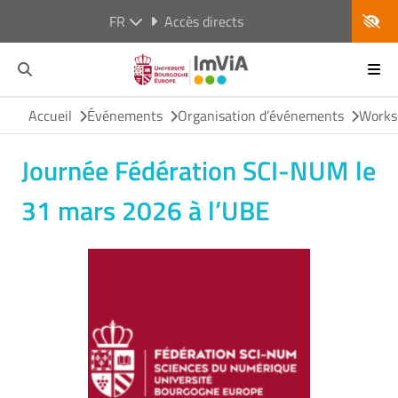
FR
Accès directs
Accueil
Événements
Organisation d’événements
Works
Journée Fédération SCI-NUM le
31 mars 2026 à l’UBE