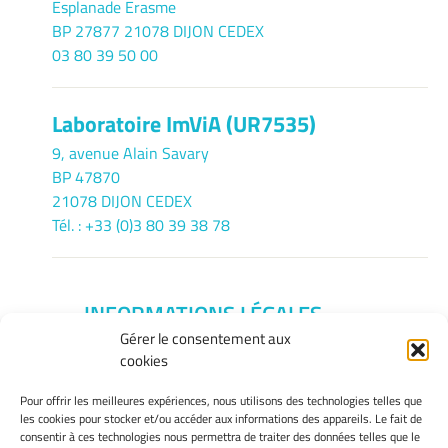
Esplanade Erasme
BP 27877 21078 DIJON CEDEX
03 80 39 50 00
Laboratoire ImViA (UR7535)
9, avenue Alain Savary
BP 47870
21078 DIJON CEDEX
Tél. : +33 (0)3 80 39 38 78
INFORMATIONS LÉGALES
Gérer le consentement aux
Mentions légales
cookies
Gérer mes cookies
Politique de cookies
Pour offrir les meilleures expériences, nous utilisons des technologies telles que
Déclaration de confidentialité
les cookies pour stocker et/ou accéder aux informations des appareils. Le fait de
consentir à ces technologies nous permettra de traiter des données telles que le
Avertissement