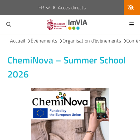
FR
Accès directs
Accueil
Événements
Organisation d’événements
Confé
ChemiNova – Summer School
2026