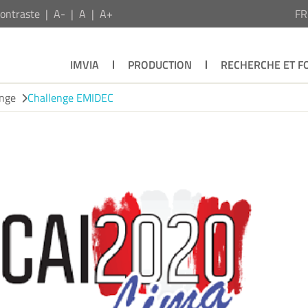
ontraste
A-
A
A+
F
IMVIA
PRODUCTION
RECHERCHE ET F
enge
Challenge EMIDEC